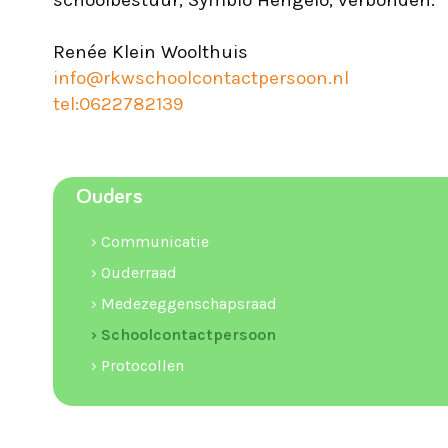
schoolbestuur, Symbio Hengelo, verbonden.
Renée Klein Woolthuis
info@rkwschoolcontactpersoon.nl
tel:0622782139
Ouders
› Communicatie
› Ouderraad
› Medezeggenschapsraad
› Schoolcontactpersoon
› Protocollen